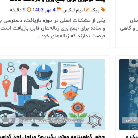
پیک
تیم ایکس
4 مهر 1403
9 دقیقه
های
یکی از مشکلات اصلی در حوزه بازیافت، دسترسی ب
 و گاهی
و ساده برای جمع‌آوری زباله‌های قابل بازیافت است.
فرصت ندارند که زباله‌های خود...
یک و
چطور گواهینامه موتور بگیریم؟ مراحل اخذ گواهین