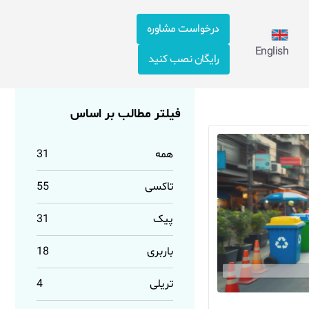
درخواست مشاوره
English
رایگان نصب کنید
فیلتر مطالب بر اساس
همه
31
تاکسی
55
پیک
31
باربری
18
تریلی
4