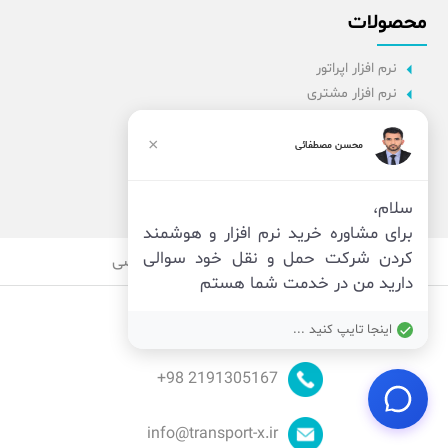
محصولات
نرم افزار اپراتور
نرم افزار مشتری
نرم افزار اداری
نرم افزار راننده
×
محسن مصطفائی
پنل مدیریت
نرم افزار مدیریت
سلام،
برای مشاوره خرید نرم افزار و هوشمند
کردن شرکت حمل و نقل خود سوالی
قوانین
امنیت
حریم خصوصی
دارید من در خدمت شما هستم
اینجا تایپ کنید ...
98+
2191305167
info@transport-x.ir