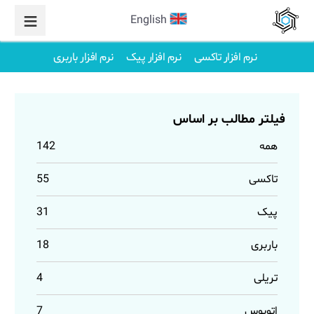
English
نرم افزار تاکسی
نرم افزار پیک
نرم افزار باربری
فیلتر مطالب بر اساس
همه
142
تاکسی
55
پیک
31
باربری
18
تریلی
4
اتوبوس
7