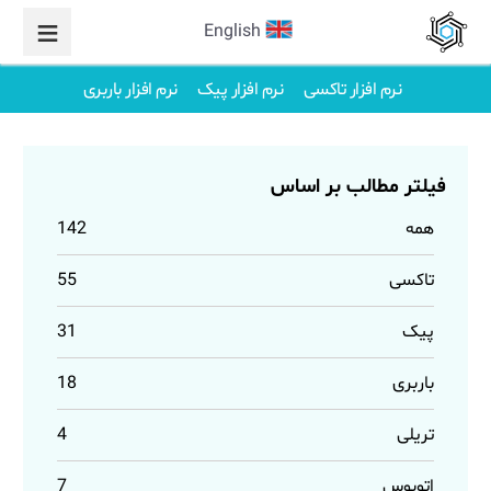
English
نرم افزار تاکسی
نرم افزار پیک
نرم افزار باربری
فیلتر مطالب بر اساس
همه
142
تاکسی
55
پیک
31
باربری
18
تریلی
4
اتوبوس
7