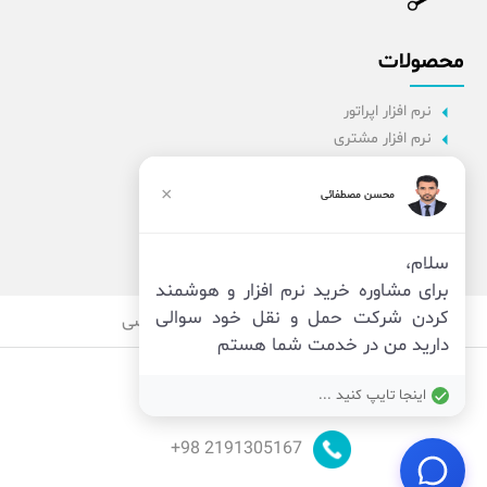
محصولات
نرم افزار اپراتور
نرم افزار مشتری
نرم افزار اداری
نرم افزار راننده
×
محسن مصطفائی
پنل مدیریت
نرم افزار مدیریت
سلام،
برای مشاوره خرید نرم افزار و هوشمند
کردن شرکت حمل و نقل خود سوالی
قوانین
امنیت
حریم خصوصی
دارید من در خدمت شما هستم
اینجا تایپ کنید ...
98+
2191305167