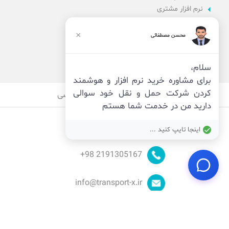
نرم افزار مشتری
نرم افزار اداری
نرم افزار راننده
×
محسن مصطفائی
پنل مدیریت
نرم افزار مدیریت
سلام،
برای مشاوره خرید نرم افزار و هوشمند
کردن شرکت حمل و نقل خود سوالی
قوانین
امنیت
حریم خصوصی
دارید من در خدمت شما هستم
اینجا تایپ کنید ...
98+
2191305167
info@transport-x.ir
© توسعه توسط
تیم ایکس
_ تمام حقوق محفوظ است