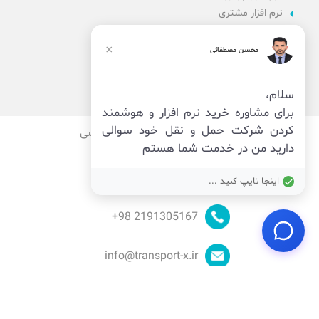
نرم افزار مشتری
نرم افزار اداری
نرم افزار راننده
×
محسن مصطفائی
پنل مدیریت
نرم افزار مدیریت
سلام،
برای مشاوره خرید نرم افزار و هوشمند
کردن شرکت حمل و نقل خود سوالی
قوانین
امنیت
حریم خصوصی
دارید من در خدمت شما هستم
اینجا تایپ کنید ...
98+
2191305167
info@transport-x.ir
© توسعه توسط
تیم ایکس
_ تمام حقوق محفوظ است