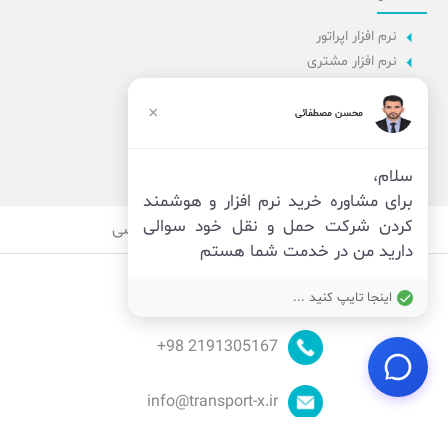
نرم افزار اپراتور
نرم افزار مشتری
نرم افزار اداری
نرم افزار راننده
×
محسن مصطفائی
پنل مدیریت
نرم افزار مدیریت
سلام،
برای مشاوره خرید نرم افزار و هوشمند
کردن شرکت حمل و نقل خود سوالی
قوانین
امنیت
حریم خصوصی
دارید من در خدمت شما هستم
اینجا تایپ کنید ...
98+
2191305167
info@transport-x.ir