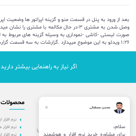
وصل شدن به مشتری ۳-در حال مکالمه با مشت
صورت لیستی -کاشی -نموداری به وسیله گزینه های مربوط به ان
۱:۲۶ ویدئو به این موضوع میپدازد .گزارشات به سه قسمت گزارشات سریع -پیشرفته -کاربردی تقسیم میشنود
اگر نیاز به راهنمایی بیشتر داری
محصولات
×
محسن مصطفائی
نرم افزار اپ
سلام،
نرم افزار 
شرکت فناوران بامداد بزرگمهر، تیمی از افراد با
برای مشاوره خرید نرم افزار و هوشمند
نرم افزار ا