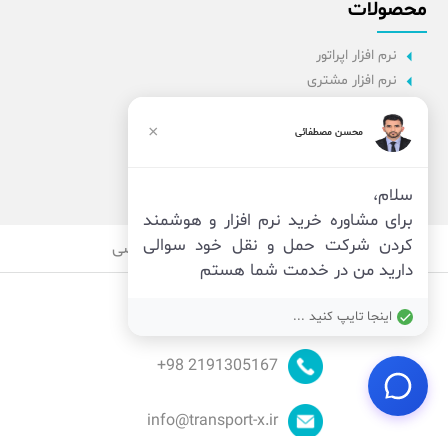
محصولات
نرم افزار اپراتور
نرم افزار مشتری
نرم افزار اداری
نرم افزار راننده
×
محسن مصطفائی
پنل مدیریت
نرم افزار مدیریت
سلام،
برای مشاوره خرید نرم افزار و هوشمند
کردن شرکت حمل و نقل خود سوالی
قوانین
امنیت
حریم خصوصی
دارید من در خدمت شما هستم
اینجا تایپ کنید ...
98+
2191305167
info@transport-x.ir