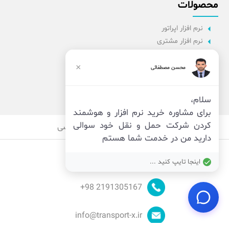
محصولات
نرم افزار اپراتور
نرم افزار مشتری
نرم افزار اداری
نرم افزار راننده
×
محسن مصطفائی
پنل مدیریت
نرم افزار مدیریت
سلام،
برای مشاوره خرید نرم افزار و هوشمند
کردن شرکت حمل و نقل خود سوالی
قوانین
امنیت
حریم خصوصی
دارید من در خدمت شما هستم
اینجا تایپ کنید ...
98+
2191305167
info@transport-x.ir