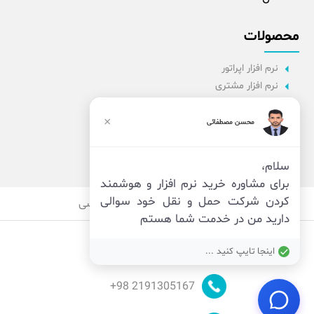
محصولات
نرم افزار اپراتور
نرم افزار مشتری
نرم افزار اداری
نرم افزار راننده
×
محسن مصطفائی
پنل مدیریت
نرم افزار مدیریت
سلام،
برای مشاوره خرید نرم افزار و هوشمند
کردن شرکت حمل و نقل خود سوالی
قوانین
امنیت
حریم خصوصی
دارید من در خدمت شما هستم
اینجا تایپ کنید ...
98+
2191305167