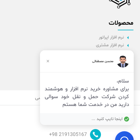
محصولات
نرم افزار اپراتور
نرم افزار مشتری
نرم افزار اداری
نرم افزار راننده
×
محسن مصطفائی
پنل مدیریت
نرم افزار مدیریت
سلام،
برای مشاوره خرید نرم افزار و هوشمند
کردن شرکت حمل و نقل خود سوالی
قوانین
امنیت
حریم خصوصی
دارید من در خدمت شما هستم
اینجا تایپ کنید ...
98+
2191305167