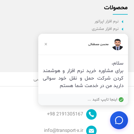
محصولات
نرم افزار اپراتور
نرم افزار مشتری
نرم افزار اداری
نرم افزار راننده
×
محسن مصطفائی
پنل مدیریت
نرم افزار مدیریت
سلام،
برای مشاوره خرید نرم افزار و هوشمند
کردن شرکت حمل و نقل خود سوالی
قوانین
امنیت
حریم خصوصی
دارید من در خدمت شما هستم
اینجا تایپ کنید ...
98+
2191305167
info@transport-x.ir