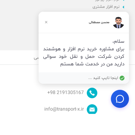
نرم افزار مشتری
نرم افزار اداری
نرم افزار راننده
×
محسن مصطفائی
پنل مدیریت
نرم افزار مدیریت
سلام،
برای مشاوره خرید نرم افزار و هوشمند
کردن شرکت حمل و نقل خود سوالی
قوانین
امنیت
حریم خصوصی
دارید من در خدمت شما هستم
اینجا تایپ کنید ...
98+
2191305167
info@transport-x.ir
© توسعه توسط
تیم ایکس
_ تمام حقوق محفوظ است