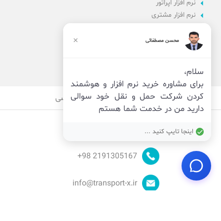
نرم افزار اپراتور
نرم افزار مشتری
نرم افزار اداری
نرم افزار راننده
×
محسن مصطفائی
پنل مدیریت
نرم افزار مدیریت
سلام،
برای مشاوره خرید نرم افزار و هوشمند
کردن شرکت حمل و نقل خود سوالی
قوانین
امنیت
حریم خصوصی
دارید من در خدمت شما هستم
اینجا تایپ کنید ...
98+
2191305167
info@transport-x.ir
© توسعه توسط
تیم ایکس
_ تمام حقوق محفوظ است