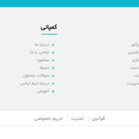
کمپانی
راتور
درباره ما
مشتری
تماس با ما
داری
مشاوره
اننده
تعرفه
یت
سوالات متداول
مدیریت
درباره تیم ایکس
آموزش
قوانین
امنیت
حریم خصوصی
98+
2191305167