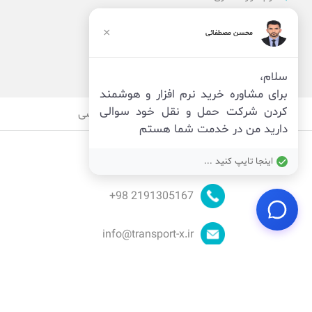
نرم افزار اداری
نرم افزار راننده
×
محسن مصطفائی
پنل مدیریت
نرم افزار مدیریت
سلام،
برای مشاوره خرید نرم افزار و هوشمند
کردن شرکت حمل و نقل خود سوالی
قوانین
امنیت
حریم خصوصی
دارید من در خدمت شما هستم
اینجا تایپ کنید ...
98+
2191305167
info@transport-x.ir
© توسعه توسط
تیم ایکس
_ تمام حقوق محفوظ است